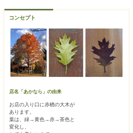
コンセプト
店名「あかなら」の由来
お店の入り口に赤楢の大木が
あります。
葉は、緑→黄色→赤→茶色と
変化し、